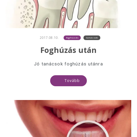
2017.08.10.
foghúzás
tanácsok
Foghúzás után
Jó tanácsok foghúzás utánra
Tovább