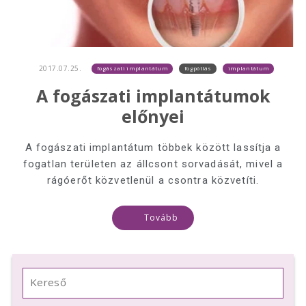
2017.07.25.
fogászati implantátum
fogpótlás
implantátum
A fogászati implantátumok
előnyei
A fogászati implantátum többek között lassítja a
fogatlan területen az állcsont sorvadását, mivel a
rágóerőt közvetlenül a csontra közvetíti.
Tovább