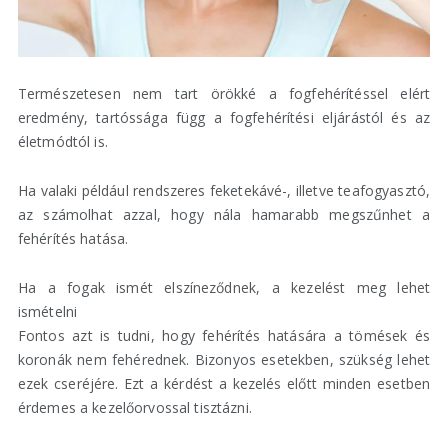
Természetesen nem tart örökké a fogfehérítéssel elért
eredmény, tartóssága függ a fogfehérítési eljárástól és az
életmódtól is.
Ha valaki például rendszeres feketekávé-, illetve teafogyasztó,
az számolhat azzal, hogy nála hamarabb megszűnhet a
fehérítés hatása.
Ha a fogak ismét elszíneződnek, a kezelést meg lehet
ismételni
Fontos azt is tudni, hogy fehérítés hatására a tömések és
koronák nem fehérednek. Bizonyos esetekben, szükség lehet
ezek cseréjére. Ezt a kérdést a kezelés előtt minden esetben
érdemes a kezelőorvossal tisztázni.