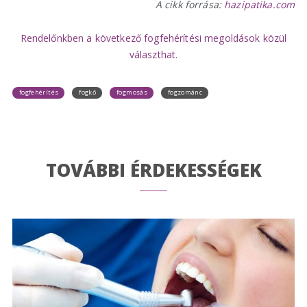
A cikk forrása:
hazipatika.com
Rendelőnkben a következő fogfehérítési megoldások közül
választhat.
fogfehérítés
fogkő
fogmosás
fogzománc
TOVÁBBI ÉRDEKESSÉGEK