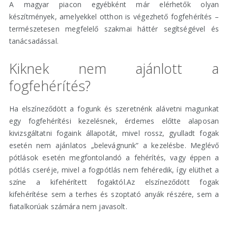
A magyar piacon egyébként már elérhetők olyan
készítmények, amelyekkel otthon is végezhető fogfehérítés –
természetesen megfelelő szakmai háttér segítségével és
tanácsadással.
Kiknek nem ajánlott a
fogfehérítés?
Ha elszíneződött a fogunk és szeretnénk alávetni magunkat
egy fogfehérítési kezelésnek, érdemes előtte alaposan
kivizsgáltatni fogaink állapotát, mivel rossz, gyulladt fogak
esetén nem ajánlatos „belevágnunk” a kezelésbe. Meglévő
pótlások esetén megfontolandó a fehérítés, vagy éppen a
pótlás cseréje, mivel a fogpótlás nem fehéredik, így elüthet a
színe a kifehérített fogaktól.Az elszíneződött fogak
kifehérítése sem a terhes és szoptató anyák részére, sem a
fiatalkorúak számára nem javasolt.