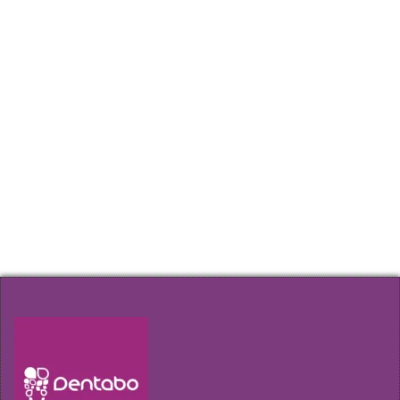
Címkefelhő
fogfehérítés
fogfájás
elektromos fogkefe
fogkefe
fogkő
fogkőeltávolítás
fogmosás
fognyaki kopás
fogtömés
fogszuvasodás
fogzománc
fogágybetegség
fogászati implantátum
fogínyvérzés
gyökérkezelés
szájhigiénia
plakk
rossz lehelet
szájápolás
ínygyulladás
Hírlevél
Amennyiben szeretne elsőkézből értesülni
akcióinkról, időpont változásainkról kérjük
iratkozzon fel az űrlap segítségével!