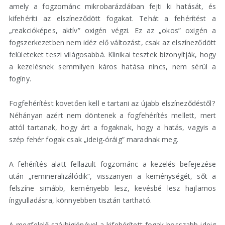
amely a fogzománc mikrobarázdáiban fejti ki hatását, és
kifehéríti az elszíneződött fogakat. Tehát a fehérítést a
„reakcióképes, aktív” oxigén végzi. Ez az „okos” oxigén a
fogszerkezetben nem idéz elő változást, csak az elszíneződött
felületeket teszi világosabbá. Klinikai tesztek bizonyítják, hogy
a kezelésnek semmilyen káros hatása nincs, nem sérül a
fogíny.
Fogfehérítést követően kell e tartani az újabb elszíneződéstől?
Néhányan azért nem döntenek a fogfehérítés mellett, mert
attól tartanak, hogy árt a fogaknak, hogy a hatás, vagyis a
szép fehér fogak csak „ideig-óráig” maradnak meg.
A fehérítés alatt fellazult fogzománc a kezelés befejezése
után „remineralizálódik”, visszanyeri a keménységét, sőt a
felszíne simább, keményebb lesz, kevésbé lesz hajlamos
íngyulladásra, könnyebben tisztán tartható.
A megfelelő szájhigiénével a kifehérített fogak hosszabb ideig