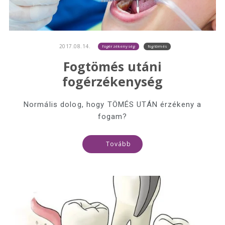
2017.08.14.
fogérzékenység
fogtömés
Fogtömés utáni
fogérzékenység
Normális dolog, hogy TÖMÉS UTÁN érzékeny a
fogam?
Tovább