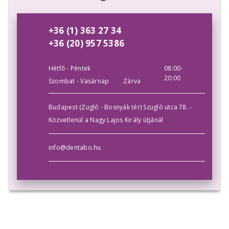
+36 (1) 363 27 34
+36 (20) 957 5386
Hétfő - Péntek
08:00-
20:00
Szombat - Vasárnap
Zárva
Budapest (Zugló - Bosnyák tér) Szugló utca 78. -
Közvetlenül a Nagy Lajos Király útjánál
info@dentabo.hu