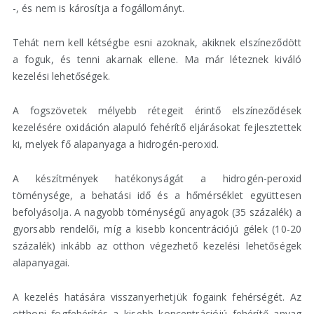
-, és nem is károsítja a fogállományt.
Tehát nem kell kétségbe esni azoknak, akiknek elszíneződött
a foguk, és tenni akarnak ellene. Ma már léteznek kiváló
kezelési lehetőségek.
A fogszövetek mélyebb rétegeit érintő elszíneződések
kezelésére oxidáción alapuló fehérítő eljárásokat fejlesztettek
ki, melyek fő alapanyaga a hidrogén-peroxid.
A készítmények hatékonyságát a hidrogén-peroxid
töménysége, a behatási idő és a hőmérséklet együttesen
befolyásolja. A nagyobb töménységű anyagok (35 százalék) a
gyorsabb rendelői, míg a kisebb koncentrációjú gélek (10-20
százalék) inkább az otthon végezhető kezelési lehetőségek
alapanyagai.
A kezelés hatására visszanyerhetjük fogaink fehérségét. Az
otthoni fogfehérítés a kisebb koncentrációjú fehérítő anyag