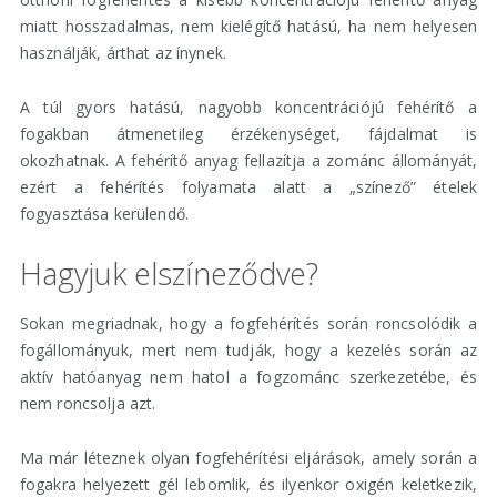
miatt hosszadalmas, nem kielégítő hatású, ha nem helyesen
használják, árthat az ínynek.
A túl gyors hatású, nagyobb koncentrációjú fehérítő a
fogakban átmenetileg érzékenységet, fájdalmat is
okozhatnak. A fehérítő anyag fellazítja a zománc állományát,
ezért a fehérítés folyamata alatt a „színező” ételek
fogyasztása kerülendő.
Hagyjuk elszíneződve?
Sokan megriadnak, hogy a fogfehérítés során roncsolódik a
fogállományuk, mert nem tudják, hogy a kezelés során az
aktív hatóanyag nem hatol a fogzománc szerkezetébe, és
nem roncsolja azt.
Ma már léteznek olyan fogfehérítési eljárások, amely során a
fogakra helyezett gél lebomlik, és ilyenkor oxigén keletkezik,