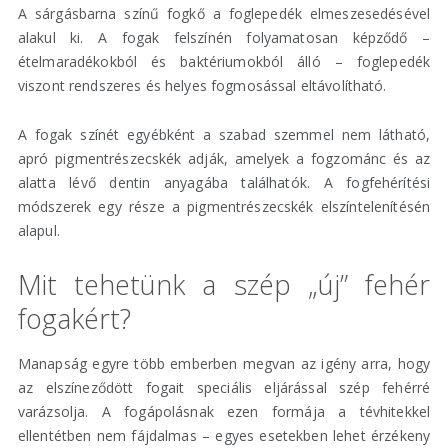
A sárgásbarna színű fogkő a foglepedék elmeszesedésével
alakul ki. A fogak felszínén folyamatosan képződő –
ételmaradékokból és baktériumokból álló – foglepedék
viszont rendszeres és helyes fogmosással eltávolítható.
A fogak színét egyébként a szabad szemmel nem látható,
apró pigmentrészecskék adják, amelyek a fogzománc és az
alatta lévő dentin anyagába találhatók. A fogfehérítési
módszerek egy része a pigmentrészecskék elszíntelenítésén
alapul.
Mit tehetünk a szép „új” fehér
fogakért?
Manapság egyre több emberben megvan az igény arra, hogy
az elszíneződött fogait speciális eljárással szép fehérré
varázsolja. A fogápolásnak ezen formája a tévhitekkel
ellentétben nem fájdalmas – egyes esetekben lehet érzékeny