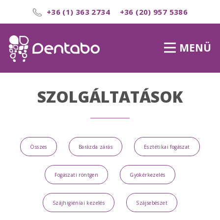
+36 (1) 363 2734
+36 (20) 957 5386
MENÜ
SZOLGÁLTATÁSOK
Összes
Barázda zárás
Esztétikai fogászat
Fogászati röntgen
Gyökérkezelés
Szájhigiéniai kezelés
Szájsebészet