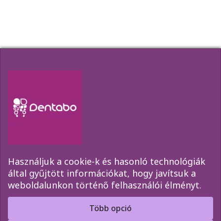
Hírlevél
Amennyiben szeretne elsőkézből értesülni
akcióinkról, időpont változásainkról kérjük
iratkozzon fel az űrlap segítségével!
Használjuk a cookie-k és hasonló technológiák
által gyűjtött információkat, hogy javítsuk a
weboldalunkon történő felhasználói élményt.
Elküld
Több opció