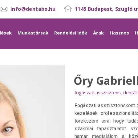
info@dentabo.hu
1145 Budapest, Szugló u
lések
Munkatársak
Rendelési idők
Árak
Hasznos
H
Őry Gabriel
fogászati asszisztens, dentálh
Fogászati asszisztensként é
kezelések professzionalitá
törekszem arra, hogy tudá
szakmai tapasztalatot sze
hamar megtalálom a közö