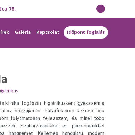
tca 78.
írek
Galéria
Kapcsolat
Időpont foglalás
la
igiénikus
s klinikai fogászati higiénikusként igyekszem a
sához hozzájárulni. Pályafutásom kezdete óta
som folyamatosan fejlesszem, és minél több
rezzek. Szakorvosainkkal és pácienseinkkel
s hangnemet. Kellemes hangulatú, modern