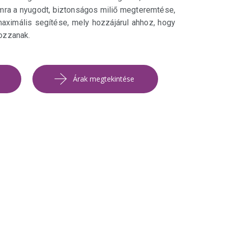
ra a nyugodt, biztonságos miliő megteremtése,
aximális segítése, mely hozzájárul ahhoz, hogy
ozzanak.
Árak megtekintése