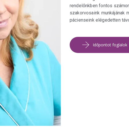
rendelőnkben fontos számom
szakorvosaink munkájának m
pácienseink elégedetten táv
Időpontot foglalok