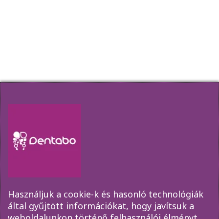
fogágybetegség
fogászati implantátum
fogínyvérzés
gyökérkezelés
szájhigiénia
plakk
rossz lehelet
szájápolás
ínygyulladás
Hírlevél
Amennyiben szeretne elsőkézből értesülni
akcióinkról, időpont változásainkról kérjük
iratkozzon fel az űrlap segítségével!
Használjuk a cookie-k és hasonló technológiák
által gyűjtött információkat, hogy javítsuk a
weboldalunkon történő felhasználói élményt.