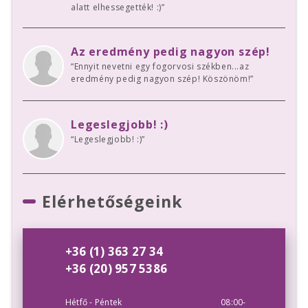
alatt elhessegették! :)”
Az eredmény pedig nagyon szép!
“Ennyit nevetni egy fogorvosi székben...az
eredmény pedig nagyon szép! Köszönöm!”
Legeslegjobb! :)
“Legeslegjobb! :)”
Elérhetőségeink
+36 (1) 363 27 34
+36 (20) 957 5386
Hétfő - Péntek
08:00-