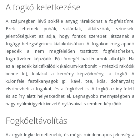
A fogkő keletkezése
A szájüregben lévő sokféle anyag rárakódhat a fogfelszínre.
Ezek lehetnek puhák, szilárdak, átlátszóak, színesek.
Jelentőségüket az adja, hogy fontos szerepet játszanak a
fogágy betegségeinek kialakulásában. A fogakon megtapadó
lepedék a nem megfelelően tisztított fogfelszíneken,
fogműveken képződik. Fő tömegét baktériumok alkotják. Ha
ez a lepedék kalcifikálódik (kálcium-karbonát – mészkő rakódik
benne le), kialakul a kemény képződmény, a fogkő. A
különféle festékanyagok (pl. kávé, tea, kóla, dohányzás)
elszínezheti a fogakat, és a fogkövet is. A fogkő az íny felett
és az íny alatt helyezkedhet el. Legnagyobb mennyiségben a
nagy nyálmirigyek kivezető nyílásaival szemben képződik.
Fogkőeltávolítás
Az egyik legkellemetlenebb, és mégis mindennapos jelenség a