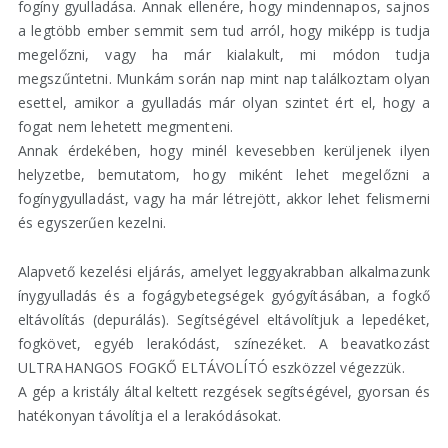
fogíny gyulladása. Annak ellenére, hogy mindennapos, sajnos
a legtöbb ember semmit sem tud arról, hogy miképp is tudja
megelőzni, vagy ha már kialakult, mi módon tudja
megszűntetni. Munkám során nap mint nap találkoztam olyan
esettel, amikor a gyulladás már olyan szintet ért el, hogy a
fogat nem lehetett megmenteni.
Annak érdekében, hogy minél kevesebben kerüljenek ilyen
helyzetbe, bemutatom, hogy miként lehet megelőzni a
fogínygyulladást, vagy ha már létrejött, akkor lehet felismerni
és egyszerűen kezelni.
Alapvető kezelési eljárás, amelyet leggyakrabban alkalmazunk
ínygyulladás és a fogágybetegségek gyógyításában, a fogkő
eltávolítás (depurálás). Segítségével eltávolítjuk a lepedéket,
fogkövet, egyéb lerakódást, színezéket. A beavatkozást
ULTRAHANGOS FOGKŐ ELTÁVOLÍTÓ eszközzel végezzük.
A gép a kristály által keltett rezgések segítségével, gyorsan és
hatékonyan távolítja el a lerakódásokat.