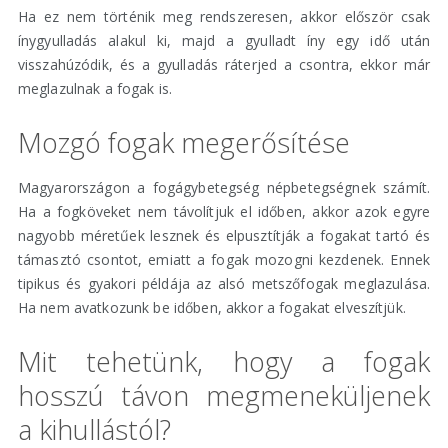
Ha ez nem történik meg rendszeresen, akkor először csak
ínygyulladás alakul ki, majd a gyulladt íny egy idő után
visszahúzódik, és a gyulladás ráterjed a csontra, ekkor már
meglazulnak a fogak is.
Mozgó fogak megerősítése
Magyarországon a fogágybetegség népbetegségnek számít.
Ha a fogköveket nem távolítjuk el időben, akkor azok egyre
nagyobb méretűek lesznek és elpusztítják a fogakat tartó és
támasztó csontot, emiatt a fogak mozogni kezdenek. Ennek
tipikus és gyakori példája az alsó metszőfogak meglazulása.
Ha nem avatkozunk be időben, akkor a fogakat elveszítjük.
Mit tehetünk, hogy a fogak
hosszú távon megmeneküljenek
a kihullástól?