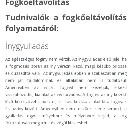
Fogkőeltávolítás
Tudnivalók a fogkőeltávolítás
folyamatáról:
Ínygyulladás
Az egészséges fogíny nem vérzik. Az ínygyulladás első jele, ha
a fogmosás során az íny vérezni kezd, majd később pirossá
és duzzadttá válik. Az ínygyulladás ebben a szakaszában még
nem jár fájdalommal, és általában nem is tudatosul.
Amennyiben az irritált fogínyt nem kezeljük, elkezd
visszahúzódni, kialakul az ínysorvadás. A fog és az íny között
lévő kötőszövet elpusztul, kis tasakocska alakul ki a fognyak
és az íny között. Amennyiben nem teszünk ellene semmit, a
gyulladás egyre mélyebbre és mélyebbre terjed, a fog
fokozatosan meglazul, és végül ki is eshet.