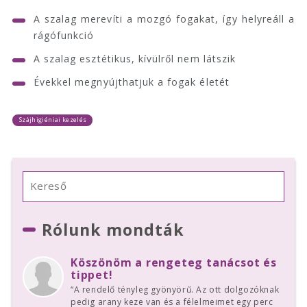
A szalag merevíti a mozgó fogakat, így helyreáll a
rágófunkció
A szalag esztétikus, kívülről nem látszik
Évekkel megnyújthatjuk a fogak életét
Szájhigiéniai kezelés
Rólunk mondták
Köszönöm a rengeteg tanácsot és
tippet!
“A rendelő tényleg gyönyörű. Az ott dolgozóknak
pedig arany keze van és a félelmeimet egy perc