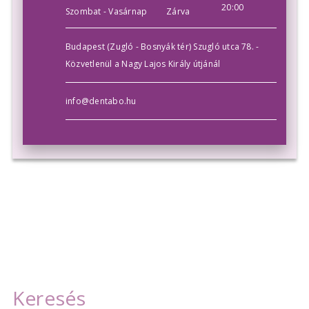
20:00
Szombat - Vasárnap
Zárva
Budapest (Zugló - Bosnyák tér) Szugló utca 78. -
Közvetlenül a Nagy Lajos Király útjánál
info@dentabo.hu