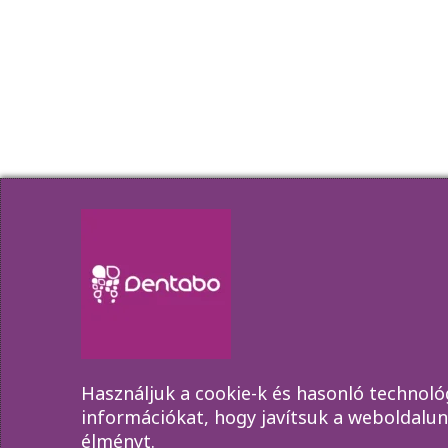
Barázdazárás
Rólunk
Fogpótlás
Kezelé
Esztétikai fogászat
Munkat
Gyökérkezelés
Rendelé
Panoráma röntgen
Gyakra
Fogékszer
Egészs
Fogfehérítés
Kapcso
Használjuk a cookie-k és hasonló technológ
információkat, hogy javítsuk a weboldalun
Copyright © 2010-2
élményt.