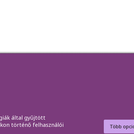
fogkő
fogfájás
fogkefe
sek
fogkőeltávolítás
fogmosás
fognyaki kopás
ársaink
fogszuvasodás
si idők
fogtömés
fogzománc
fogágybetegség
n Ismételt Kérdések
fogászati implantátum
égpénztárak
fogínyvérzés
gyökérkezelés
lat
plakk
rossz lehelet
szájhigiénia
szájápolás
ínygyulladás
iák által gyűjtött
kon történő felhasználói
Több opci
026 Dentabo Bt.
Honlapkészítés és Online Marketing Tanácsadás:
Med