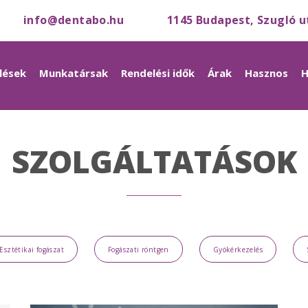
info@dentabo.hu
1145 Budapest, Szugló u
lések
Munkatársak
Rendelési idők
Árak
Hasznos
H
SZOLGÁLTATÁSOK
Esztétikai fogászat
Fogászati röntgen
Gyökérkezelés