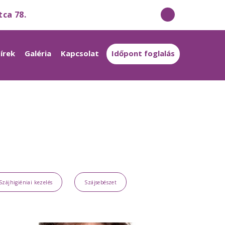
tca 78.
írek
Galéria
Kapcsolat
Időpont foglalás
Szájhigiéniai kezelés
Szájsebészet