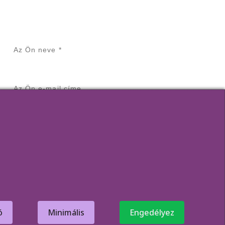
iratkozzon fel az űrlap segítségével!
Elküld
ó
Minimális
Engedélyez
iaDigital
,
FishWorks