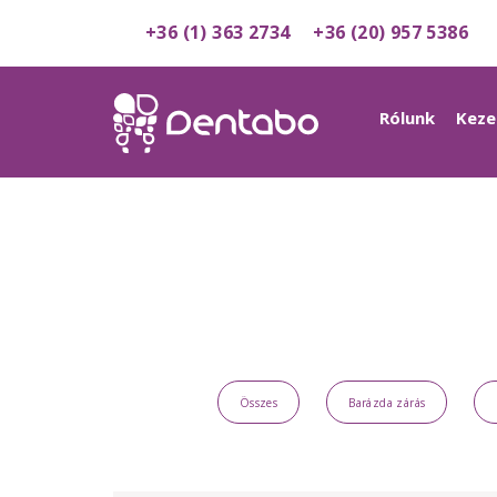
+36 (1) 363 2734
+36 (20) 957 5386
Rólunk
Keze
Összes
Barázda zárás