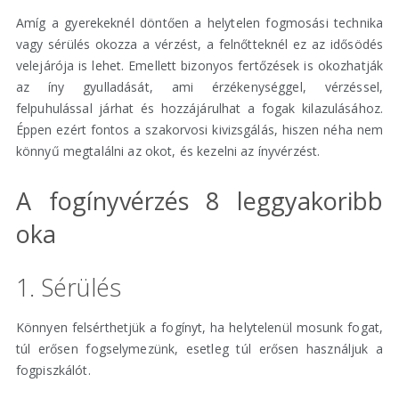
Amíg a gyerekeknél döntően a helytelen fogmosási technika
vagy sérülés okozza a vérzést, a felnőtteknél ez az idősödés
velejárója is lehet. Emellett bizonyos fertőzések is okozhatják
az íny gyulladását, ami érzékenységgel, vérzéssel,
felpuhulással járhat és hozzájárulhat a fogak kilazulásához.
Éppen ezért fontos a szakorvosi kivizsgálás, hiszen néha nem
könnyű megtalálni az okot, és kezelni az ínyvérzést.
A fogínyvérzés 8 leggyakoribb
oka
1. Sérülés
Könnyen felsérthetjük a fogínyt, ha helytelenül mosunk fogat,
túl erősen fogselymezünk, esetleg túl erősen használjuk a
fogpiszkálót.