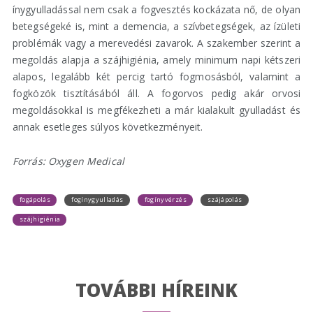
ínygyulladással nem csak a fogvesztés kockázata nő, de olyan
betegségeké is, mint a demencia, a szívbetegségek, az ízületi
problémák vagy a merevedési zavarok. A szakember szerint a
megoldás alapja a szájhigiénia, amely minimum napi kétszeri
alapos, legalább két percig tartó fogmosásból, valamint a
fogközök tisztításából áll. A fogorvos pedig akár orvosi
megoldásokkal is megfékezheti a már kialakult gyulladást és
annak esetleges súlyos következményeit.
Forrás: Oxygen Medical
fogápolás
fogínygyulladás
fogínyvérzés
szájápolás
szájhigiénia
TOVÁBBI HÍREINK