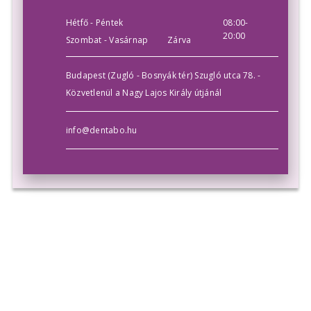
Hétfő - Péntek
08:00-
20:00
Szombat - Vasárnap
Zárva
Budapest (Zugló - Bosnyák tér) Szugló utca 78. -
Közvetlenül a Nagy Lajos Király útjánál
info@dentabo.hu