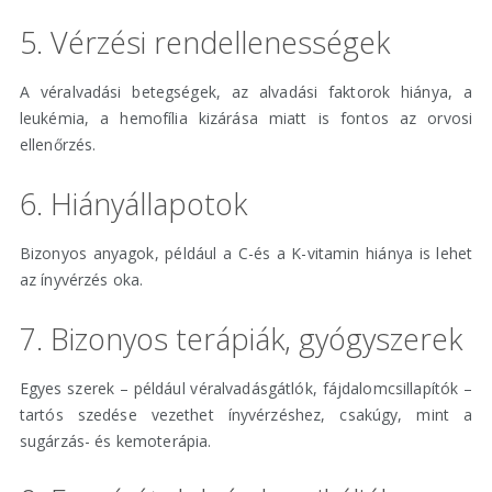
5. Vérzési rendellenességek
A véralvadási betegségek, az alvadási faktorok hiánya, a
leukémia, a hemofília kizárása miatt is fontos az orvosi
ellenőrzés.
6. Hiányállapotok
Bizonyos anyagok, például a C-és a K-vitamin hiánya is lehet
az ínyvérzés oka.
7. Bizonyos terápiák, gyógyszerek
Egyes szerek – például véralvadásgátlók, fájdalomcsillapítók –
tartós szedése vezethet ínyvérzéshez, csakúgy, mint a
sugárzás- és kemoterápia.