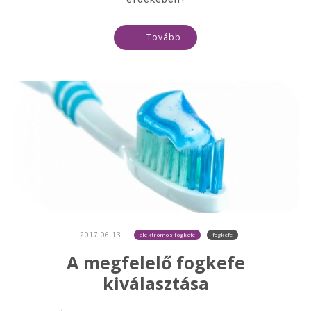
Tovább
2017.06.13.
elektromos fogkefe
fogkefe
A megfelelő fogkefe
kiválasztása