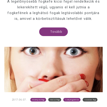
A legelőnyösebb fogkefe kicsi fejjel rendelkezik és
lekerekített végű, ugyanis el kell jutnia a
fogkefének a leghátsó fogak legtávolabbi pontjára
is, amivel a körbetisztításuk lehetővé válik.
Tovább
2017.06.07.
hiányzó fog
rossz fog
szájhigiénia
szuvas fog