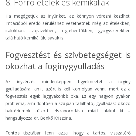
8. Forró ételek és kemikáliák
Ha megégetjük az ínyünket, az könnyen vérezni kezdhet.
Irritációból eredő sérüléshez vezethetnek még az ételekben,
italokban, szájvizekben, fogfehérítőkben, gyógyszerekben
található kemikáliák, savak is.
Fogvesztést és szívbetegséget is
okozhat a fogínygyulladás
Az ínyvérzés mindenképpen figyelmeztet a fogíny
gyulladására, amit azért is kell komolyan venni, mert ez a
fogvesztés egyik leggyakoribb oka. Ez egy nagyon gyakori
probléma, ami döntően a szájban található, gyulladást okozó
baktériumok túlzott elszaporodása miatt alakul ki –
hangsúlyozza dr. Benkő Krisztina.
Fontos tisztában lenni azzal, hogy a tartós, visszatérő