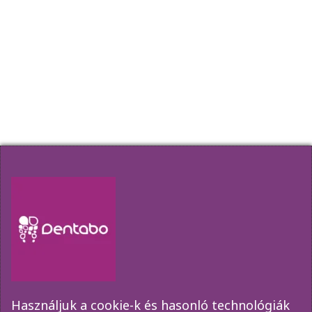
fognyaki kopás
fogtömés
fogszuvasodás
fogzománc
fogágybetegség
fogászati implantátum
fogínyvérzés
gyökérkezelés
szájhigiénia
plakk
rossz lehelet
szájápolás
ínygyulladás
Hírlevél
Amennyiben szeretne elsőkézből értesülni
akcióinkról, időpont változásainkról kérjük
iratkozzon fel az űrlap segítségével!
Használjuk a cookie-k és hasonló technológiák