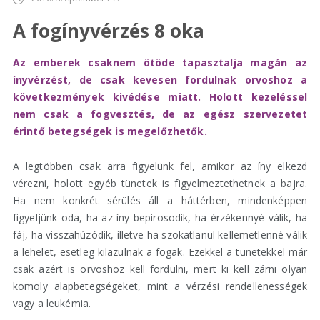
A fogínyvérzés 8 oka
Az emberek csaknem ötöde tapasztalja magán az
ínyvérzést, de csak kevesen fordulnak orvoshoz a
következmények kivédése miatt. Holott kezeléssel
nem csak a fogvesztés, de az egész szervezetet
érintő betegségek is megelőzhetők.
A legtöbben csak arra figyelünk fel, amikor az íny elkezd
vérezni, holott egyéb tünetek is figyelmeztethetnek a bajra.
Ha nem konkrét sérülés áll a háttérben, mindenképpen
figyeljünk oda, ha az íny bepirosodik, ha érzékennyé válik, ha
fáj, ha visszahúzódik, illetve ha szokatlanul kellemetlenné válik
a lehelet, esetleg kilazulnak a fogak. Ezekkel a tünetekkel már
csak azért is orvoshoz kell fordulni, mert ki kell zárni olyan
komoly alapbetegségeket, mint a vérzési rendellenességek
vagy a leukémia.