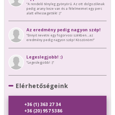
“A rendelő tényleg gyönyörű. Az ott dolgozóknak
pedig arany keze van és a félelmeimet egy perc
alatt elhessegették! :)”
Az eredmény pedig nagyon szép!
“Ennyit nevetni egy fogorvosi székben...az
eredmény pedig nagyon szép! Köszönöm!”
Legeslegjobb! :)
“Legeslegjobb! :)”
Elérhetőségeink
+36 (1) 363 27 34
+36 (20) 957 5386