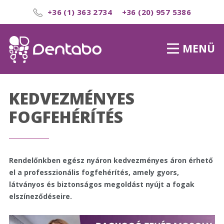
+36 (1) 363 2734
+36 (20) 957 5386
MENÜ
KEDVEZMÉNYES
FOGFEHÉRÍTÉS
Rendelőnkben egész nyáron kedvezményes áron érhető
el a professzionális fogfehérítés, amely gyors,
látványos és biztonságos megoldást nyújt a fogak
elszíneződéseire.