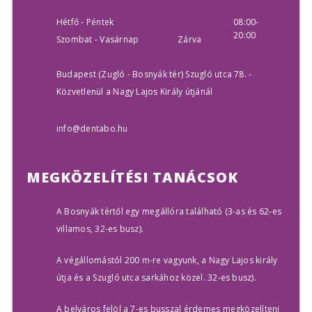
Hétfő - Péntek
08:00-
20:00
Szombat - Vasárnap
Zárva
Budapest (Zugló - Bosnyák tér) Szugló utca 78. -
Közvetlenül a Nagy Lajos Király útjánál
info@dentabo.hu
MEGKÖZELÍTÉSI
TANÁCSOK
A Bosnyák tértől egy megállóra található (3-as és 62-es
villamos, 32-es busz).
A végállomástól 200 m-re vagyunk, a Nagy Lajos király
útja és a Szugló utca sarkához közel. 32-es busz).
A belváros felöl a 7-es busszal érdemes megközelíteni