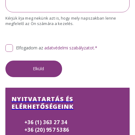
Kérjük írja meg nekünk azt is, hogy mely napszakban lenne
megfelelő az Ön számára a kezelés.
Elfogadom az
adatvédelmi szabályzatot.
*
Elküld
NYITVATARTÁS
ÉS
ELÉRHETŐSÉGEINK
+36 (1) 363 27 34
+36 (20) 957 5386