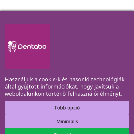
Amennyiben szeretne elsőkézből értesülni
akcióinkról, időpont változásainkról kérjük
iratkozzon fel az űrlap segítségével!
Használjuk a cookie-k és hasonló technológiák
által gyűjtött információkat, hogy javítsuk a
weboldalunkon történő felhasználói élményt.
Elküld
Több opció
Minimális
Copyright © 2010-2026 Dentabo Bt.