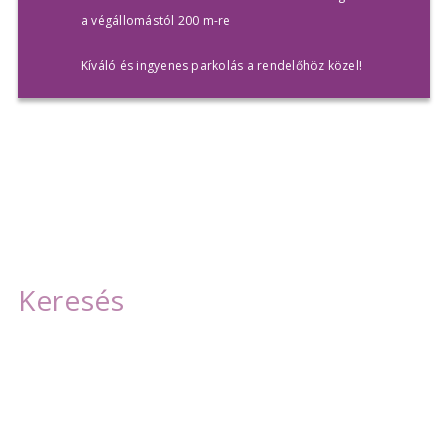
a végállomástól 200 m-re
Kíváló és ingyenes parkolás a rendelőhöz közel!
Szolgáltatásaink
Fogkőeltávolítás