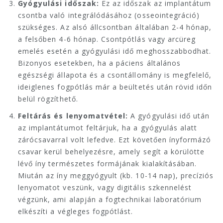
Gyógyulási időszak:
Ez az időszak az implantátum
csontba való integrálódásához (osseointegráció)
szükséges. Az alsó állcsontban általában 2-4 hónap,
a felsőben 4-6 hónap. Csontpótlás vagy arcüreg
emelés esetén a gyógyulási idő meghosszabbodhat.
Bizonyos esetekben, ha a páciens általános
egészségi állapota és a csontállomány is megfelelő,
ideiglenes fogpótlás már a beültetés után rövid időn
belül rögzíthető.
Feltárás és lenyomatvétel:
A gyógyulási idő után
az implantátumot feltárjuk, ha a gyógyulás alatt
zárócsavarral volt lefedve. Ezt követően ínyformázó
csavar kerül behelyezésre, amely segít a körülötte
lévő íny természetes formájának kialakításában.
Miután az íny meggyógyult (kb. 10-14 nap), precíziós
lenyomatot veszünk, vagy digitális szkennelést
végzünk, ami alapján a fogtechnikai laboratórium
elkészíti a végleges fogpótlást.