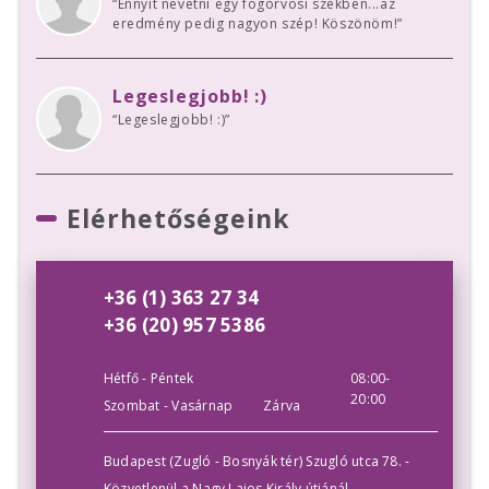
“Ennyit nevetni egy fogorvosi székben...az
eredmény pedig nagyon szép! Köszönöm!”
Legeslegjobb! :)
“Legeslegjobb! :)”
Elérhetőségeink
+36 (1) 363 27 34
+36 (20) 957 5386
Hétfő - Péntek
08:00-
20:00
Szombat - Vasárnap
Zárva
Budapest (Zugló - Bosnyák tér) Szugló utca 78. -
Közvetlenül a Nagy Lajos Király útjánál