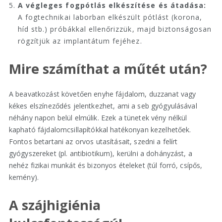
A végleges fogpótlás elkészítése és átadása:
A fogtechnikai laborban elkészült pótlást (korona,
híd stb.) próbákkal ellenőrizzük, majd biztonságosan
rögzítjük az implantátum fejéhez.
Mire számíthat a műtét után?
A beavatkozást követően enyhe fájdalom, duzzanat vagy
kékes elszíneződés jelentkezhet, ami a seb gyógyulásával
néhány napon belül elmúlik. Ezek a tünetek vény nélkül
kapható fájdalomcsillapítókkal hatékonyan kezelhetőek.
Fontos betartani az orvos utasításait, szedni a felírt
gyógyszereket (pl. antibiotikum), kerülni a dohányzást, a
nehéz fizikai munkát és bizonyos ételeket (túl forró, csípős,
kemény).
A szájhigiénia