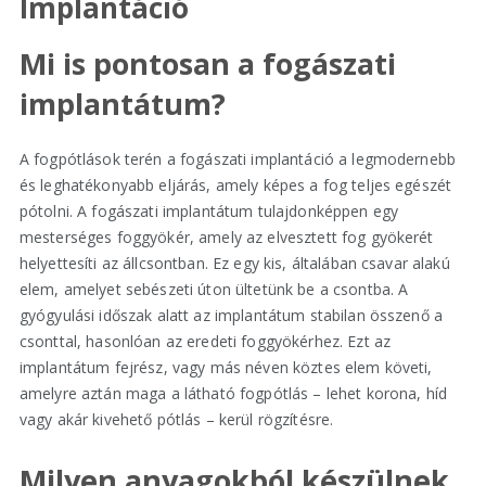
Implantáció
Mi is pontosan a fogászati
implantátum?
A fogpótlások terén a fogászati implantáció a legmodernebb
és leghatékonyabb eljárás, amely képes a fog teljes egészét
pótolni. A fogászati implantátum tulajdonképpen egy
mesterséges foggyökér, amely az elvesztett fog gyökerét
helyettesíti az állcsontban. Ez egy kis, általában csavar alakú
elem, amelyet sebészeti úton ültetünk be a csontba. A
gyógyulási időszak alatt az implantátum stabilan összenő a
csonttal, hasonlóan az eredeti foggyökérhez. Ezt az
implantátum fejrész, vagy más néven köztes elem követi,
amelyre aztán maga a látható fogpótlás – lehet korona, híd
vagy akár kivehető pótlás – kerül rögzítésre.
Milyen anyagokból készülnek