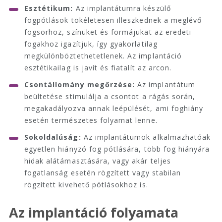
Esztétikum:
Az implantátumra készülő
fogpótlások tökéletesen illeszkednek a meglévő
fogsorhoz, színüket és formájukat az eredeti
fogakhoz igazítjuk, így gyakorlatilag
megkülönböztethetetlenek. Az implantáció
esztétikailag is javít és fiatalít az arcon.
Csontállomány megőrzése:
Az implantátum
beültetése stimulálja a csontot a rágás során,
megakadályozva annak leépülését, ami foghiány
esetén természetes folyamat lenne.
Sokoldalúság:
Az implantátumok alkalmazhatóak
egyetlen hiányzó fog pótlására, több fog hiányára
hidak alátámasztására, vagy akár teljes
fogatlanság esetén rögzített vagy stabilan
rögzített kivehető pótlásokhoz is.
Az implantáció folyamata