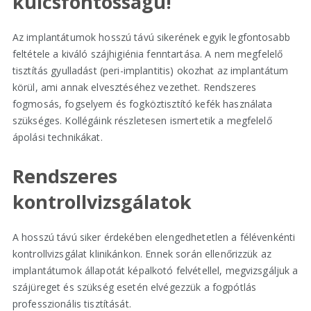
kulcsfontosságú!
Az implantátumok hosszú távú sikerének egyik legfontosabb
feltétele a kiváló szájhigiénia fenntartása. A nem megfelelő
tisztítás gyulladást (peri-implantitis) okozhat az implantátum
körül, ami annak elvesztéséhez vezethet. Rendszeres
fogmosás, fogselyem és fogköztisztító kefék használata
szükséges. Kollégáink részletesen ismertetik a megfelelő
ápolási technikákat.
Rendszeres
kontrollvizsgálatok
A hosszú távú siker érdekében elengedhetetlen a félévenkénti
kontrollvizsgálat klinikánkon. Ennek során ellenőrizzük az
implantátumok állapotát képalkotó felvétellel, megvizsgáljuk a
szájüreget és szükség esetén elvégezzük a fogpótlás
professzionális tisztítását.