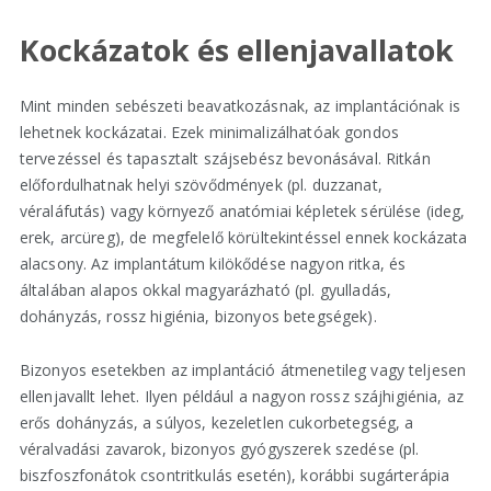
Kockázatok és ellenjavallatok
Mint minden sebészeti beavatkozásnak, az implantációnak is
lehetnek kockázatai. Ezek minimalizálhatóak gondos
tervezéssel és tapasztalt szájsebész bevonásával. Ritkán
előfordulhatnak helyi szövődmények (pl. duzzanat,
véraláfutás) vagy környező anatómiai képletek sérülése (ideg,
erek, arcüreg), de megfelelő körültekintéssel ennek kockázata
alacsony. Az implantátum kilökődése nagyon ritka, és
általában alapos okkal magyarázható (pl. gyulladás,
dohányzás, rossz higiénia, bizonyos betegségek).
Bizonyos esetekben az implantáció átmenetileg vagy teljesen
ellenjavallt lehet. Ilyen például a nagyon rossz szájhigiénia, az
erős dohányzás, a súlyos, kezeletlen cukorbetegség, a
véralvadási zavarok, bizonyos gyógyszerek szedése (pl.
biszfoszfonátok csontritkulás esetén), korábbi sugárterápia