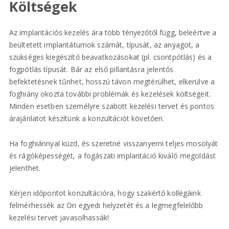
Költségek
Az implantációs kezelés ára több tényezőtől függ, beleértve a
beültetett implantátumok számát, típusát, az anyagot, a
szükséges kiegészítő beavatkozásokat (pl. csontpótlás) és a
fogpótlás típusát. Bár az első pillantásra jelentős
befektetésnek tűnhet, hosszú távon megtérülhet, elkerülve a
foghiány okozta további problémák és kezelések költségeit.
Minden esetben személyre szabott kezelési tervet és pontos
árajánlatot készítünk a konzultációt követően.
Ha foghiánnyal küzd, és szeretné visszanyerni teljes mosolyát
és rágóképességét, a fogászati implantáció kiváló megoldást
jelenthet.
Kérjen időpontot konzultációra, hogy szakértő kollégáink
felmérhessék az Ön egyedi helyzetét és a legmegfelelőbb
kezelési tervet javasolhassák!