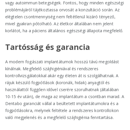
vagy autoimmun betegségek. Fontos, hogy minden egészségi
problémájáról tájékoztassa orvosát a konzultáció során. Az
elégtelen csontmennyiség nem feltétlenül kizáró tényező,
mivel gyakran pótolható. Az életkor általában nem jelent
korlátot, ha a páciens általános egészségi állapota megfelelő.
Tartósság és garancia
A modern fogászati implantátumok hosszú távú megoldást
kínálnak. Megfelelő szájhigiéniával és rendszeres
kontrollvizsgálatokkal akár egy életen át is szolgálhatnak. A
rájuk készülő fogpótlások (koronák, hidak) anyagtól és
használattól függően idővel cserére szorulhatnak (általában
10-15 év után), de maga az implantátum a csontban marad. A
Dentabo garanciát vállal a beültetett implantátumokra és a
fogpótlásokra, melynek feltétele a rendszeres kontrollokon
való megjelenés és a megfelelő szájhigiénia fenntartása.