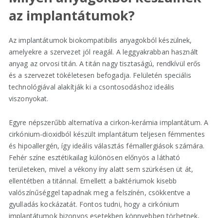
az implantátumok?
Az implantátumok biokompatibilis anyagokból készülnek,
amelyekre a szervezet jól reagál. A leggyakrabban használt
anyag az orvosi titán. A titán nagy tisztaságú, rendkívül erős
és a szervezet tökéletesen befogadja. Felületén speciális
technológiával alakítják ki a csontosodáshoz ideális
viszonyokat.
Egyre népszerűbb alternatíva a cirkon-kerámia implantátum. A
cirkónium-dioxidból készült implantátum teljesen fémmentes
és hipoallergén, így ideális választás fémallergiások számára.
Fehér színe esztétikailag különösen előnyös a látható
területeken, mivel a vékony íny alatt sem szürkésen üt át,
ellentétben a titánnal. Emellett a baktériumok kisebb
valószínűséggel tapadnak meg a felszínén, csökkentve a
gyulladás kockázatát. Fontos tudni, hogy a cirkónium
implantátumok bizonyos esetekben könnyebben törhetnek,