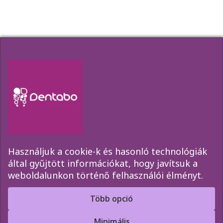
Hírlevél
Amennyiben szeretne elsőkézből értesülni
akcióinkról, időpont változásainkról kérjük
iratkozzon fel az űrlap segítségével!
Használjuk a cookie-k és hasonló technológiák
által gyűjtött információkat, hogy javítsuk a
weboldalunkon történő felhasználói élményt.
Elküld
Több opció
Minimális