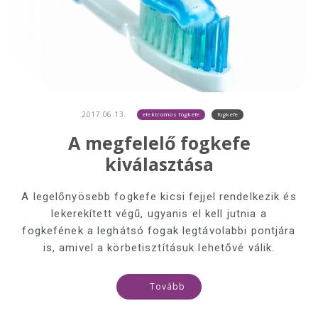
2017.06.13.
elektromos fogkefe
fogkefe
A megfelelő fogkefe
kiválasztása
A legelőnyösebb fogkefe kicsi fejjel rendelkezik és
lekerekített végű, ugyanis el kell jutnia a
fogkefének a leghátsó fogak legtávolabbi pontjára
is, amivel a körbetisztításuk lehetővé válik.
Tovább