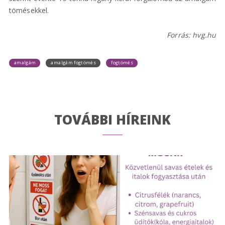
tömésekkel.
Forrás: hvg.hu
amalgám
amalgám fogtömés
fogtömés
TOVÁBBI HÍREINK