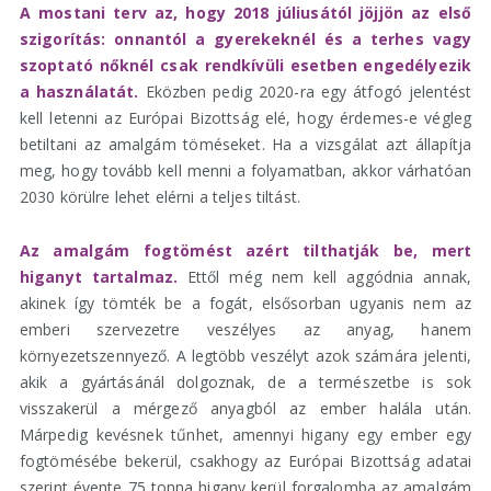
A mostani terv az, hogy 2018 júliusától jöjjön az első
szigorítás: onnantól a gyerekeknél és a terhes vagy
szoptató nőknél csak rendkívüli esetben engedélyezik
a használatát.
Eközben pedig 2020-ra egy átfogó jelentést
kell letenni az Európai Bizottság elé, hogy érdemes-e végleg
betiltani az amalgám töméseket. Ha a vizsgálat azt állapítja
meg, hogy tovább kell menni a folyamatban, akkor várhatóan
2030 körülre lehet elérni a teljes tiltást.
Az amalgám fogtömést azért tilthatják be, mert
higanyt tartalmaz.
Ettől még nem kell aggódnia annak,
akinek így tömték be a fogát, elsősorban ugyanis nem az
emberi szervezetre veszélyes az anyag, hanem
környezetszennyező. A legtöbb veszélyt azok számára jelenti,
akik a gyártásánál dolgoznak, de a természetbe is sok
visszakerül a mérgező anyagból az ember halála után.
Márpedig kevésnek tűnhet, amennyi higany egy ember egy
fogtömésébe bekerül, csakhogy az Európai Bizottság adatai
szerint évente 75 tonna higany kerül forgalomba az amalgám