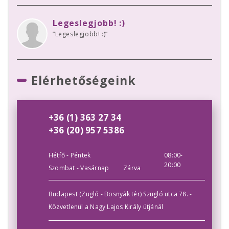
Legeslegjobb! :)
“Legeslegjobb! :)”
Elérhetőségeink
+36 (1) 363 27 34
+36 (20) 957 5386
Hétfő - Péntek
08:00-
20:00
Szombat - Vasárnap
Zárva
Budapest (Zugló - Bosnyák tér) Szugló utca 78. -
Közvetlenül a Nagy Lajos Király útjánál