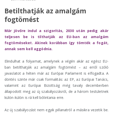
Betilthatják az amalgám
fogtömést
Már jövőre indul a szigorítás, 2030 után pedig akár
teljesen be is tilthatják az EU-ban az amalgám
fogtöméseket. Akinek korábban így tömték a fogát,
annak sem kell aggódnia.
Elindulhat a folyamat, amelynek a végén akár az egész EU-
ban betilthatják az amalgám fogtömést – az erről szóló
javaslatot a héten már az Európai Parlament is elfogadta. A
döntés szinte már csak formalitás: az EP, az Európai Tanács,
valamint az Európai Bizottság még tavaly decemberben
állapodott meg az új szabályozásról, de a három testületnek
külön-külön is rá kell bólintania erre.
Az új szabályozást nem egyik pillanatról a másikra vezetik be.