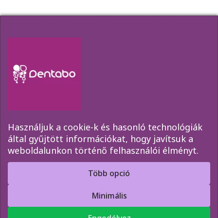
Amennyiben szeretne elsőkézből értesülni
akcióinkról, időpont változásainkról kérjük
iratkozzon fel az űrlap segítségével!
Használjuk a cookie-k és hasonló technológiák
által gyűjtött információkat, hogy javítsuk a
weboldalunkon történő felhasználói élményt.
Elküld
Több opció
Minimális
Copyright © 2010-2026 Dentabo Bt.