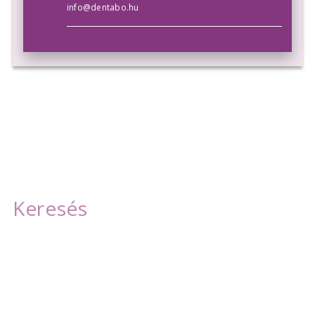
info@dentabo.hu
Szolgáltatásaink
Fogkőeltávolítás