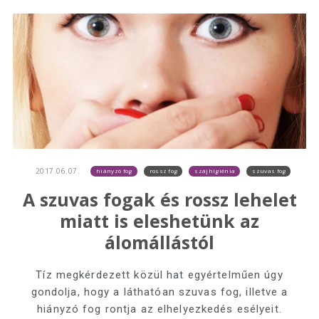
2017.06.07.
hiányzó fog
rossz fog
szájhigiénia
szuvas fog
A szuvas fogak és rossz lehelet
miatt is eleshetünk az
álomállástól
Tíz megkérdezett közül hat egyértelműen úgy
gondolja, hogy a láthatóan szuvas fog, illetve a
hiányzó fog rontja az elhelyezkedés esélyeit.