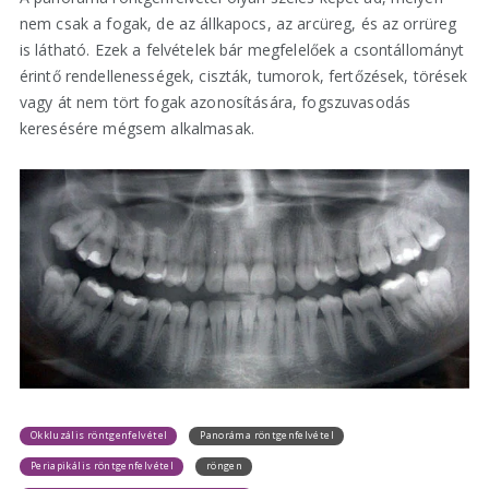
nem csak a fogak, de az állkapocs, az arcüreg, és az orrüreg
is látható. Ezek a felvételek bár megfelelőek a csontállományt
érintő rendellenességek, ciszták, tumorok, fertőzések, törések
vagy át nem tört fogak azonosítására, fogszuvasodás
keresésére mégsem alkalmasak.
Okkluzális röntgenfelvétel
Panoráma röntgenfelvétel
Periapikális röntgenfelvétel
röngen