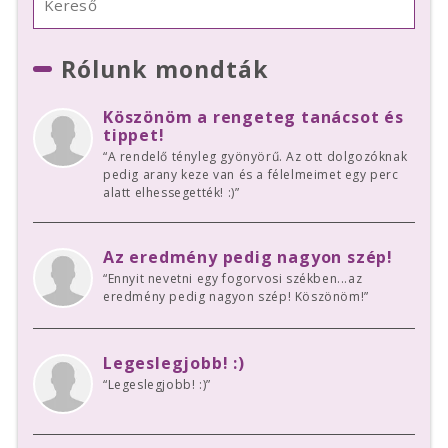
Rólunk mondták
Köszönöm a rengeteg tanácsot és
tippet!
“A rendelő tényleg gyönyörű. Az ott dolgozóknak
pedig arany keze van és a félelmeimet egy perc
alatt elhessegették! :)”
Az eredmény pedig nagyon szép!
“Ennyit nevetni egy fogorvosi székben...az
eredmény pedig nagyon szép! Köszönöm!”
Legeslegjobb! :)
“Legeslegjobb! :)”