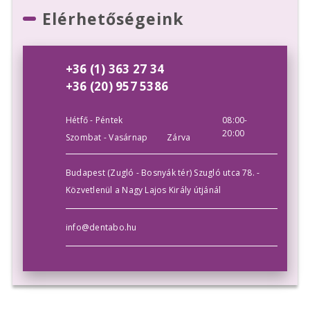
Elérhetőségeink
+36 (1) 363 27 34
+36 (20) 957 5386
Hétfő - Péntek
08:00-
20:00
Szombat - Vasárnap
Zárva
Budapest (Zugló - Bosnyák tér) Szugló utca 78. -
Közvetlenül a Nagy Lajos Király útjánál
info@dentabo.hu