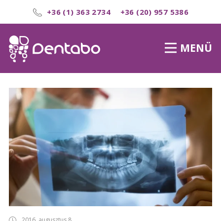
+36 (1) 363 2734
+36 (20) 957 5386
MENÜ
2016. augusztus 8.