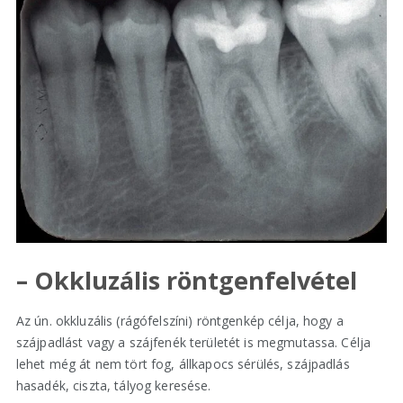
– Okkluzális röntgenfelvétel
Az ún. okkluzális (rágófelszíni) röntgenkép célja, hogy a
szájpadlást vagy a szájfenék területét is megmutassa. Célja
lehet még át nem tört fog, állkapocs sérülés, szájpadlás
hasadék, ciszta, tályog keresése.