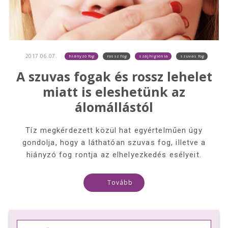
2017.06.07.
hiányzó fog
rossz fog
szájhigiénia
szuvas fog
A szuvas fogak és rossz lehelet
miatt is eleshetünk az
álomállástól
Tíz megkérdezett közül hat egyértelműen úgy
gondolja, hogy a láthatóan szuvas fog, illetve a
hiányzó fog rontja az elhelyezkedés esélyeit.
Tovább