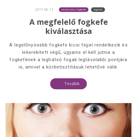
2017.06.13.
elektromos fogkefe
fogkefe
A megfelelő fogkefe
kiválasztása
A legelőnyösebb fogkefe kicsi fejjel rendelkezik és
lekerekített végű, ugyanis el kell jutnia a
fogkefének a leghátsó fogak legtávolabbi pontjára
is, amivel a körbetisztításuk lehetővé válik.
Tovább