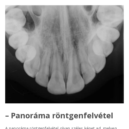
– Panoráma röntgenfelvétel
A panoráma röntgenfelvétel olyan széles képet ad, melyen