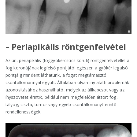
– Periapikális röntgenfelvétel
Az ún. periapikális (foggyökércsúcs körüli) röntgenfelvétellel a
fog koronájának legfelső pontjától egészen a gyökér legalsó
pontjáig mindent láthatunk, a fogat megtámasztó
csontállománnyal együtt. Általában olyan íny alatti problémák
azonosításához használható, melyek az állkapcsot vagy az
ínyszövetet érintik, például nem megfelelően áttört fog,
tályog, ciszta, tumor vagy egyéb csontállományt érintő
rendellenességek.