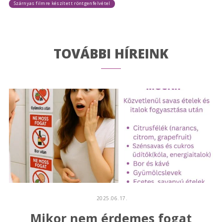
Szárnyas filmre készített röntgenfelvétel
TOVÁBBI HÍREINK
2025.06.17.
Mikor nem érdemes fogat