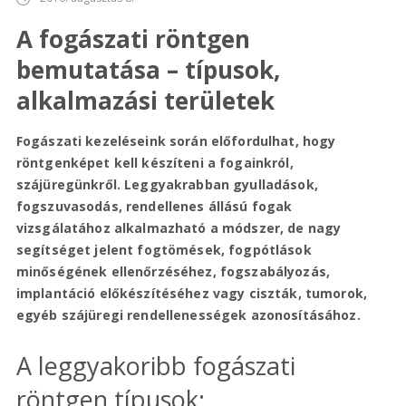
A fogászati röntgen
bemutatása – típusok,
alkalmazási területek
Fogászati kezeléseink során előfordulhat, hogy
röntgenképet kell készíteni a fogainkról,
szájüregünkről. Leggyakrabban gyulladások,
fogszuvasodás, rendellenes állású fogak
vizsgálatához alkalmazható a módszer, de nagy
segítséget jelent fogtömések, fogpótlások
minőségének ellenőrzéséhez, fogszabályozás,
implantáció előkészítéséhez vagy ciszták, tumorok,
egyéb szájüregi rendellenességek azonosításához.
A leggyakoribb fogászati
röntgen típusok: