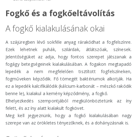
Fogkő és a fogkőeltávolítás
A fogkő kialakulásának okai
A szájüregben lévő sokféle anyag rárakódhat a fogfelszínre.
Ezek lehetnek puhák, szilárdak, átlátszóak, színesek.
Jelentőségüket az adja, hogy fontos szerepet játszanak a
fogágy betegségeinek kialakulásában. A fogakon megtapadó
lepedék a nem megfelelően tisztított fogfelszíneken,
fogműveken képződik. Fő tömegét baktériumok alkotják. Ha
ez a lepedék kalcifikálódik (kálcium-karbonát – mészkő rakódik
benne le), kialakul a kemény képződmény, a fogkő.
Elhelyezkedés szempontjából megkülönböztetünk az íny
felett, és az íny alatt kialakult fogkövet.
Meg kell jegyeznünk, hogy a fogkő kialakulásában nagy
szerepe van az örökletes tényezőknek, és a dohányzásnak is.