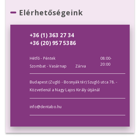
Elérhetőségeink
+36 (1) 363 27 34
+36 (20) 957 5386
Hétfő - Péntek
08:00-
20:00
Szombat - Vasárnap
Zárva
Budapest (Zugló - Bosnyák tér) Szugló utca 78. -
Közvetlenül a Nagy Lajos Király útjánál
info@dentabo.hu