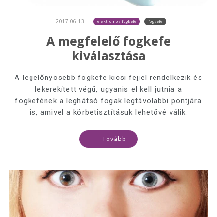
2017.06.13.
elektromos fogkefe
fogkefe
A megfelelő fogkefe
kiválasztása
A legelőnyösebb fogkefe kicsi fejjel rendelkezik és
lekerekített végű, ugyanis el kell jutnia a
fogkefének a leghátsó fogak legtávolabbi pontjára
is, amivel a körbetisztításuk lehetővé válik.
Tovább