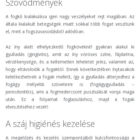
Szövődmények
A fogkő kialakulása igen nagy veszélyeket rejt magában. Az
általa kialakult betegségek miatt sokkal több fogat veszítünk
el, mint a fogszuvasodásból adódóan.
Az íny alatt elhelyezkedő fogköveknél gyakran alakul ki
gyulladás (gingivitis), amit az íny vöröses színe, fájdalma,
vérzékenysége, és a kellemetlen leheletet jelez, valamint az,
hogy eltávolodik a fogaktól. Ennek következtében ínytasakok
keletkezhetnek a fogak mellett, így a gyulladás átterjedhez a
fogágy mélyebb szöveteire is (fogágygyulladás –
periodontitis), ami a fogmedercsont pusztulását vonja maga
után. Ez a folyamat foglazuláshoz, majd a fogak
elvesztéséhez vezet!
A száj higiénés kezelése
A megelőzés és kezelés szempontjából kulcsfontosságú a