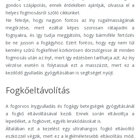
gondos szájápolás, ennek érdekében ajánljuk, olvassa el a
helyes fogmosásról szóló cikkünket.
Ne feledje, hogy nagyon fontos az íny rugalmasságának
megőrzése, mert ezáltal képes szorosan rátapadni a
fognyakra, és így tudja meggátolni, hogy bármiféle fertőzés
be ne jusson a fogágyhoz. Ezért fontos, hogy egy nem túl
kemény szőrű fogkefével körkörösen dörzsölgesse át minden
fogmosás után az ínyt, mert így edzésben tarthatja azt. Az íny
vérzése esetén is folytassuk ezt a masszázst, mert ez a
kezdődő gyulladás gyógyításában is segítséget nyújt.
Fogkőeltávolítás
A fogorvos ínygyulladás és fogágy betegségek gyógyításánál
a fogkő eltávolításával kezdi. Ennek során eltávolítja a
lepedéket, a fogkövet, egyéb lerakódásokat is.
Általában ezt a kezelést egy ultrahangos fogkő eltávolító
eszközzel végzik, mert ez a legkíméletesebb eltávolítási mód.