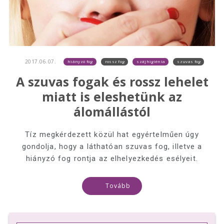
2017.06.07.
hiányzó fog
rossz fog
szájhigiénia
szuvas fog
A szuvas fogak és rossz lehelet
miatt is eleshetünk az
álomállástól
Tíz megkérdezett közül hat egyértelműen úgy
gondolja, hogy a láthatóan szuvas fog, illetve a
hiányzó fog rontja az elhelyezkedés esélyeit.
Tovább