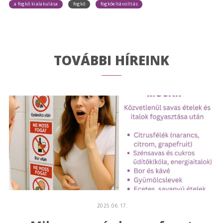
a fogkő kialakulása
fogkő
fogkőeltávolítás
TOVÁBBI HÍREINK
2025.06.17.