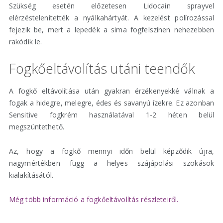
Szükség esetén előzetesen Lidocain sprayvel
elérzéstelenítették a nyálkahártyát. A kezelést polírozással
fejezik be, mert a lepedék a sima fogfelszínen nehezebben
rakódik le.
Fogkőeltávolítás utáni teendők
A fogkő eltávolítása után gyakran érzékenyekké válnak a
fogak a hidegre, melegre, édes és savanyú ízekre. Ez azonban
Sensitive fogkrém használatával 1-2 héten belül
megszüntethető.
Az, hogy a fogkő mennyi időn belül képződik újra,
nagymértékben függ a helyes szájápolási szokások
kialakításától.
Még több információ a fogkőeltávolítás részleteiről.