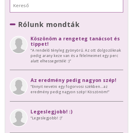
Rólunk mondták
Köszönöm a rengeteg tanácsot és
tippet!
“A rendelő tényleg gyönyörű. Az ott dolgozóknak
pedig arany keze van és a félelmeimet egy perc
alatt elhessegették! :)”
Az eredmény pedig nagyon szép!
“Ennyit nevetni egy fogorvosi székben...az
eredmény pedig nagyon szép! Köszönöm!”
Legeslegjobb! :)
“Legeslegjobb! :)”