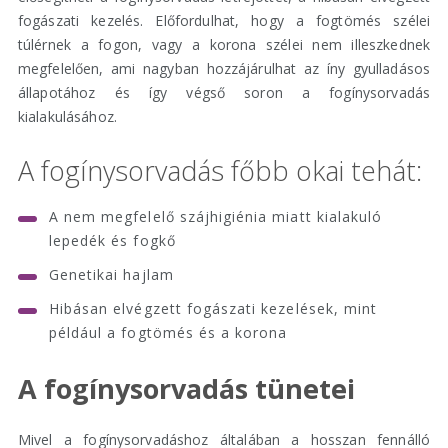
fogászati kezelés. Előfordulhat, hogy a fogtömés szélei
túlérnek a fogon, vagy a korona szélei nem illeszkednek
megfelelően, ami nagyban hozzájárulhat az íny gyulladásos
állapotához és így végső soron a fogínysorvadás
kialakulásához.
A fogínysorvadás főbb okai tehát:
A nem megfelelő szájhigiénia miatt kialakuló
lepedék és fogkő
Genetikai hajlam
Hibásan elvégzett fogászati kezelések, mint
például a fogtömés és a korona
A fogínysorvadás tünetei
Mivel a fogínysorvadáshoz általában a hosszan fennálló