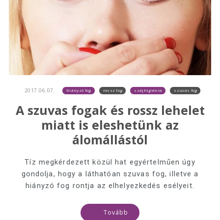
2017.06.07.
hiányzó fog
rossz fog
szájhigiénia
szuvas fog
A szuvas fogak és rossz lehelet
miatt is eleshetünk az
álomállástól
Tíz megkérdezett közül hat egyértelműen úgy
gondolja, hogy a láthatóan szuvas fog, illetve a
hiányzó fog rontja az elhelyezkedés esélyeit.
Tovább