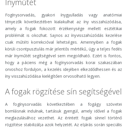
Ínyműtét
Fogínysorvadás, gyakori ínygyulladás vagy anatómiai
tényezők következtében kialakulhat az íny visszahúzódása,
amely a fogak fokozott érzékenysége mellett esztétikai
problémát is okozhat. Sajnos az ínyvisszahúzódás kezelése
csak műtéti korrekcióval lehetséges. Amennyiben a fogak
körüli csontpusztulás már jelentős mértékű, úgy a teljes fedés
már ínyműtét segítségével sem megoldható. Ezért is fontos,
hogy a páciens még a fogínysorvadás korai szakaszában
orvoshoz forduljon, a kezelés idejében elkezdődhessen és az
íny visszahúzódása kielégítően orvosolható legyen.
A fogak rögzítése sín segítségével
A fogínysorvadás következtében a fogágy szövetei
bomlásnak indulnak, tartásuk gyengül, amely idővel a fogak
meglazulásához vezethet. Az érintett fogak sínnel történő
rögzítése stabilizálja azok helyzetét. Az eljárás során speciális