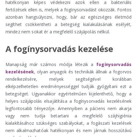
hatékonyan képes védekezni azok ellen a bakteriális
fertőzések ellen is, melyek a fogínysorvadást okozzák. Fontos
azonban hangsúlyozni, hogy, bár az egészséges életmód
segíthet csökkentheti a betegség kialakulásának esélyét,
mindez nem sokat ér a megfelelő szájápolás nélkül.
A fogínysorvadás kezelése
Manapság már számos módja létezik a
fogínysorvadás
kezelésének
, olyan anyagok és technikák állnak a fogorvos
rendelkezésére, melyek segítségével korábban
elképzelhetetlen eredményességgel tudják gyógyítani ezt a
betegséget. Ugyanakkor egyértelműen kijelenthető, hogy a
helyes szájápolás elsajátítása a fogínysorvadás kezelésének
legfontosabb tényezője. Amennyiben a páciens nem akarja
vagy nem tudja betartani a megfelelő szájhigiénia
kialakításához szükséges szabályokat, a fogászati kezelések
nem alkalmazhatóak hatékonyan és nem járnak hosszútávú