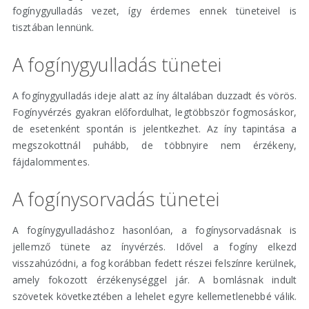
fogínygyulladás vezet, így érdemes ennek tüneteivel is
tisztában lennünk.
A fogínygyulladás tünetei
A fogínygyulladás ideje alatt az íny általában duzzadt és vörös.
Fogínyvérzés gyakran előfordulhat, legtöbbször fogmosáskor,
de esetenként spontán is jelentkezhet. Az íny tapintása a
megszokottnál puhább, de többnyire nem érzékeny,
fájdalommentes.
A fogínysorvadás tünetei
A fogínygyulladáshoz hasonlóan, a fogínysorvadásnak is
jellemző tünete az ínyvérzés. Idővel a fogíny elkezd
visszahúzódni, a fog korábban fedett részei felszínre kerülnek,
amely fokozott érzékenységgel jár. A bomlásnak indult
szövetek következtében a lehelet egyre kellemetlenebbé válik.