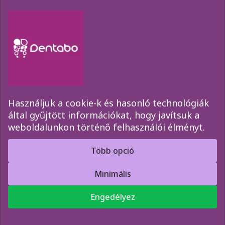
akcióinkról, időpont változásainkról kérjük
iratkozzon fel az űrlap segítségével!
Használjuk a cookie-k és hasonló technológiák
által gyűjtött információkat, hogy javítsuk a
weboldalunkon történő felhasználói élményt.
Elküld
Több opció
Minimális
Copyright © 2010-2026 Dentabo Bt.
Engedélyez
Honlapkészítés és Online Marketing Tanácsadás:
MediaDigital
,
FishWorks