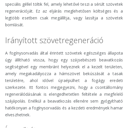
speciális géllel töltik fel, amely lehetővé teszi a sérült szövetek
regenerációját. Ez az eljárás meglehetősen költséges és a
legtöbb esetben csak megállítja, vagy lassítja a szövetek
bomlását.
Irányított szövetregeneráció
A fogínysorvadás által érintett szövetek egészséges állapota
úgy állítható vissza, hogy egy szájsebészeti beavatkozás
segítségével egy membránt helyeznek el a kezelt területen,
amely megakadályozza a hámszövet bekúszását a tasak
területére, ahol idővel újraépülhet a fogágy eredeti
szerkezete. Itt fontos megjegyezni, hogy a csontállomány
regenerálódásának is elengedhetetlen feltétele a megfelelő
szájápolás. Enélkül a beavatkozás ellenére sem gyógyítható
hatékonyan a fogínysorvadás és a kezdeti eredmények hamar
elveszhetnek.