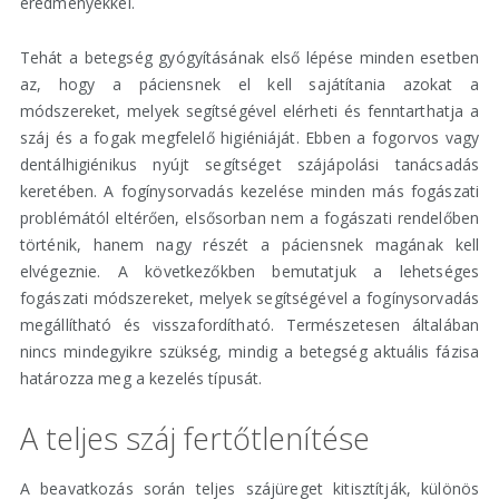
eredményekkel.
Tehát a betegség gyógyításának első lépése minden esetben
az, hogy a páciensnek el kell sajátítania azokat a
módszereket, melyek segítségével elérheti és fenntarthatja a
száj és a fogak megfelelő higiéniáját. Ebben a fogorvos vagy
dentálhigiénikus nyújt segítséget szájápolási tanácsadás
keretében. A fogínysorvadás kezelése minden más fogászati
problémától eltérően, elsősorban nem a fogászati rendelőben
történik, hanem nagy részét a páciensnek magának kell
elvégeznie. A következőkben bemutatjuk a lehetséges
fogászati módszereket, melyek segítségével a fogínysorvadás
megállítható és visszafordítható. Természetesen általában
nincs mindegyikre szükség, mindig a betegség aktuális fázisa
határozza meg a kezelés típusát.
A teljes száj fertőtlenítése
A beavatkozás során teljes szájüreget kitisztítják, különös