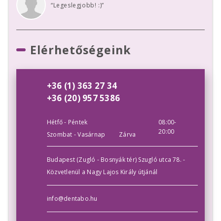
“Legeslegjobb! :)”
Elérhetőségeink
+36 (1) 363 27 34
+36 (20) 957 5386
Hétfő - Péntek
08:00-
20:00
Szombat - Vasárnap
Zárva
Budapest (Zugló - Bosnyák tér) Szugló utca 78. -
Közvetlenül a Nagy Lajos Király útjánál
info@dentabo.hu