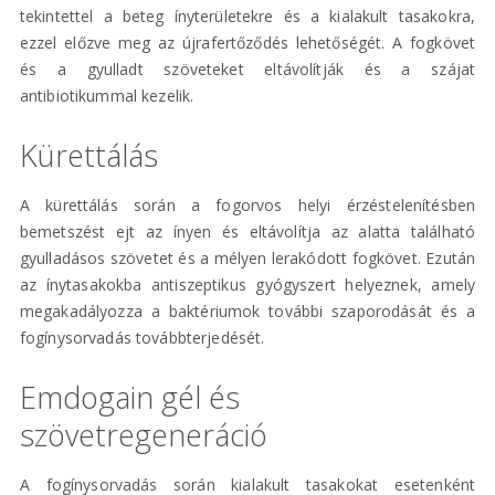
tekintettel a beteg ínyterületekre és a kialakult tasakokra,
ezzel előzve meg az újrafertőződés lehetőségét. A fogkövet
és a gyulladt szöveteket eltávolítják és a szájat
antibiotikummal kezelik.
Kürettálás
A kürettálás során a fogorvos helyi érzéstelenítésben
bemetszést ejt az ínyen és eltávolítja az alatta található
gyulladásos szövetet és a mélyen lerakódott fogkövet. Ezután
az ínytasakokba antiszeptikus gyógyszert helyeznek, amely
megakadályozza a baktériumok további szaporodását és a
fogínysorvadás továbbterjedését.
Emdogain gél és
szövetregeneráció
A fogínysorvadás során kialakult tasakokat esetenként