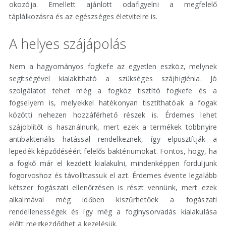
okozója. Emellett ajánlott odafigyelni a megfelelő
táplálkozásra és az egészséges életvitelre is.
A helyes szájápolás
Nem a hagyományos fogkefe az egyetlen eszköz, melynek
segítségével kialakítható a szükséges szájhigiénia. Jó
szolgálatot tehet még a fogköz tisztító fogkefe és a
fogselyem is, melyekkel hatékonyan tisztíthatóak a fogak
közötti nehezen hozzáférhető részek is. Érdemes lehet
szájöblítőt is használnunk, mert ezek a termékek többnyire
antibakteriális hatással rendelkeznek, így elpusztítják a
lepedék képződéséért felelős baktériumokat. Fontos, hogy, ha
a fogkő már el kezdett kialakulni, mindenképpen forduljunk
fogorvoshoz és távolíttassuk el azt. Érdemes évente legalább
kétszer fogászati ellenőrzésen is részt vennünk, mert ezek
alkalmával még időben kiszűrhetőek a fogászati
rendellenességek és így még a fogínysorvadás kialakulása
előtt megkezdődhet a kezelésük.