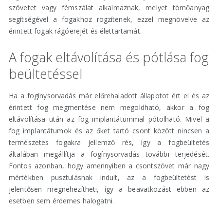
szövetet vagy fémszálat alkalmaznak, melyet tömőanyag
segítségével a fogakhoz rögzítenek, ezzel megnövelve az
érintett fogak rágóerejét és élettartamát.
A fogak eltávolítása és pótlása fog
beültetéssel
Ha a fogínysorvadás már előrehaladott állapotot ért el és az
érintett fog megmentése nem megoldható, akkor a fog
eltávolítása után az fog implantátummal pótolható. Mivel a
fog implantátumok és az őket tartó csont között nincsen a
természetes fogakra jellemző rés, így a fogbeültetés
általában megállítja a fogínysorvadás további terjedését.
Fontos azonban, hogy amennyiben a csontszövet már nagy
mértékben pusztulásnak indult, az a fogbeültetést is
jelentősen megnehezítheti, így a beavatkozást ebben az
esetben sem érdemes halogatni.