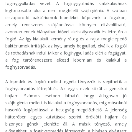
fogínygyulladás vezet. A fogínygyulladás kialakulásának
legfontosabb oka a nem megfelelő szájhigiénia. A szájban
elszaporodó baktériumok lepedéket képeznek a fogakon,
amely rendszeres szájápolással könnyen eltávolítható,
azonban ennek hiányában idővel kikristályosodik és létrejön a
fogkő. Az így kialakult kemény réteg és a rajta megtelepedő
baktériumok irritálják az ínyt, amely begyullad, elválik a fogtól
és rothadásnak indul. Mikor a fogínygyulladás eléri a fogágyat,
a fog tartórendszere elkezd lebomlani és kialakul a
fogínysorvadás.
A lepedék és fogkő mellett egyéb tényezők is segíthetik a
fogínysorvadás létrejöttét. Az egyik ezek közül a genetikai
hajlam. Számos esetben látható, hogy átlagosan jó
szájhigiénia mellett is kialakul a fogínysorvadás, míg másoknál
hasonló fogápolással a betegség megelőzhető. A jelenség
hátterében egyes kutatások szerint öröklött hajlam és
bizonyos gének jelenléte áll. A másik tényező, amely
elősegítheti a fogínysorvadás létrejöttét, a hibásan elvégzett