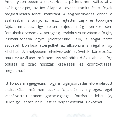
Amennyiben ebben a szakaszban a páciens nem változtat a
szájhigiéniáján, az íny állapota tovább romlik és a fogak
meglazulására lehet számítani. A fogínysorvadás ebben a
szakaszban is túlnyomó részt rejtetten zajlik és többnyire
fájdalommentes, így sokan sajnos még ilyenkor sem
fordulnak orvoshoz. A betegség későbbi szakaszában a fogíny
visszahúzódása egyre jelentősebbé válik, a fogat tartó
szövetek bomlása átterjedhet az állcsontra is végül a fog
kihullhat. A mélyebben elhelyezkedő szövetek károsodása
miatt ez az állapot már nem visszafordítható és a kihullott fog
pótlása is csak hosszas kezeléssel és csontpótlással
megoldható.
Itt fontos megjegyezni, hogy a fogínysorvadás előrehaladott
szakaszában már nem csak a fogak és az íny egészségét
veszélyezteti, hanem gócbetegségek forrása is lehet, így
ízületi gyulladást, hajhullást és bőrpanaszokat is okozhat.