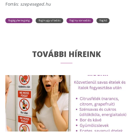
Forrás:
szepeseged.hu
fogágybetegség
fogínygyulladás
fogínysorvadás
fogkő
TOVÁBBI HÍREINK