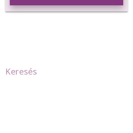
Szolgáltatásaink
Fogkőeltávolítás
Barázdazárás
Fogpótlás