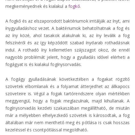
megkeményednek és kialakul a
fogkő
.
A fogkő és az elszaporodott baktériumok irritálják az ínyt, ami
ínygyulladáshoz vezet. A baktériumok behatolhatnak a fog és
az íny közé, ahol tasakok alakulnak ki, az íny leválik a fog
felszínéről és az így képződött szabad ínydarab rothadásnak
indul. A rothadó íny kellemetlen szájszagot okoz, de ennél
nagyobb problémát jelent, hogy a gyulladás idővel elérheti a
fogágyat is és kialakul fogínysorvadás.
A fogágy gyulladásának következtében a fogakat rögzítő
szövetek elbomlanak és a folyamat átterjedhet az állkapocs
szöveteire is. Végül a fogak tartórendszere olyan mértékben
meggyengül, hogy a fogak meglazulnak, majd kihullanak. A
fogínysorvadás kezdeti szakaszában megállítható, de miután
már a mélyebben elhelyezkedő szövetek is károsodtak, a fog
általában már nem menthető meg és pótlása is csak hosszas
kezeléssel és csontpótlással megoldható.