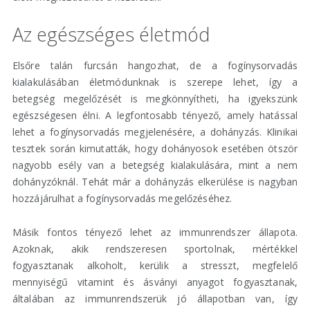
Az egészséges életmód
Elsőre talán furcsán hangozhat, de a fogínysorvadás
kialakulásában életmódunknak is szerepe lehet, így a
betegség megelőzését is megkönnyítheti, ha igyekszünk
egészségesen élni. A legfontosabb tényező, amely hatással
lehet a fogínysorvadás megjelenésére, a dohányzás. Klinikai
tesztek során kimutatták, hogy dohányosok esetében ötször
nagyobb esély van a betegség kialakulására, mint a nem
dohányzóknál. Tehát már a dohányzás elkerülése is nagyban
hozzájárulhat a fogínysorvadás megelőzéséhez.
Másik fontos tényező lehet az immunrendszer állapota.
Azoknak, akik rendszeresen sportolnak, mértékkel
fogyasztanak alkoholt, kerülik a stresszt, megfelelő
mennyiségű vitamint és ásványi anyagot fogyasztanak,
általában az immunrendszerük jó állapotban van, így