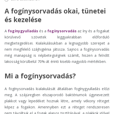
A fogínysorvadás okai, tünetei
és kezelése
A
fogínygyulladás
és a
fogínysorvadás
az íny és a fogakat
körülvevő szövetek leggyakrabban előforduló
megbetegedései. Kialakulásukban a legnagyobb szerepet a
nem megfelelő szájhigiénia játssza. Sajnos a fogínysorvadás
még manapság is népbetegségnek számít, hiszen a felnőtt
lakosság körülbelül 70%-át érinti kisebb-nagyobb mértékben.
Mi a fogínysorvadás?
A fogínysorvadás kialakulását általában fogínygyulladás előzi
meg. A szájüregben elszaporodó baktériumok úgynevezett
plakkot vagy lepedéket hoznak létre, amely vékony réteget
képez a fogakon. Amennyiben ezt a réteget rendszeresen
nem távolítjuk el a fogak alapos tisztításával, a plakkok idővel