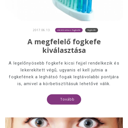
2017.06.13.
elektromos fogkefe
fogkefe
A megfelelő fogkefe
kiválasztása
A legelőnyösebb fogkefe kicsi fejjel rendelkezik és
lekerekített végű, ugyanis el kell jutnia a
fogkefének a leghátsó fogak legtávolabbi pontjára
is, amivel a körbetisztításuk lehetővé válik.
Tovább