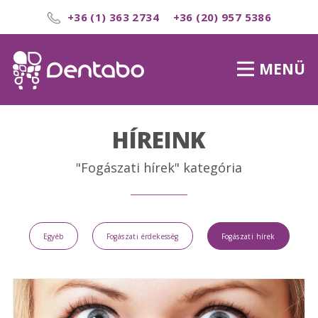
+36 (1) 363 2734
+36 (20) 957 5386
MENÜ
HÍREINK
"Fogászati hírek" kategória
Egyéb
Fogászati érdekesség
Fogászati hírek