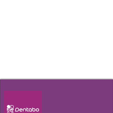
Címkefelhő
fogfehérítés
fogfájás
elektromos fogkefe
fogkefe
fogkő
fogkőeltávolítás
fogmosás
fognyaki kopás
fogtömés
fogszuvasodás
fogzománc
fogágybetegség
fogászati implantátum
fogínyvérzés
gyökérkezelés
szájhigiénia
plakk
rossz lehelet
szájápolás
ínygyulladás
Hírlevél
Amennyiben szeretne elsőkézből értesülni
akcióinkról, időpont változásainkról kérjük
iratkozzon fel az űrlap segítségével!