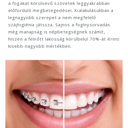
a fogakat körülvevő szövetek leggyakrabban
előforduló megbetegedései. Kialakulásukban a
legnagyobb szerepet a nem megfelelő
szájhigiénia játssza. Sajnos a fogínysorvadás
még manapság is népbetegségnek számít,
hiszen a felnőtt lakosság körülbelül 70%-át érinti
kisebb-nagyobb mértékben.