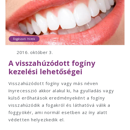
Fogászati hírek
2016. október 3.
A visszahúzódott fogíny
kezelési lehetőségei
Visszahúzódott fogíny vagy más néven
ínyrecesszió akkor alakul ki, ha gyulladás vagy
külső erőhatások eredményeként a fogíny
visszahúzódik a fogakról és láthatóvá válik a
foggyökér, ami normál esetben az íny alatt
védetten helyezkedik el.