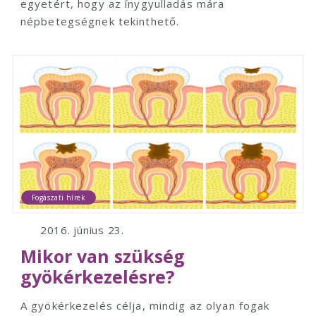
egyetért, hogy az ínygyulladás mára
népbetegségnek tekinthető.
Fogászati hírek
2016. június 23.
Mikor van szükség
gyökérkezelésre?
A gyökérkezelés célja, mindig az olyan fogak