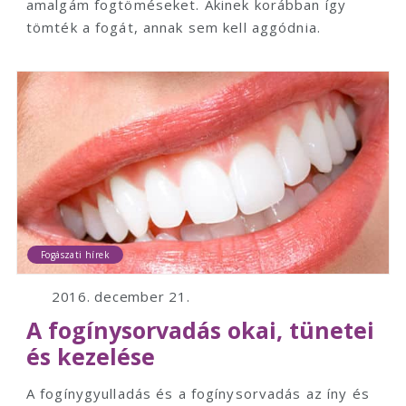
amalgám fogtöméseket. Akinek korábban így
tömték a fogát, annak sem kell aggódnia.
Fogászati hírek
2016. december 21.
A fogínysorvadás okai, tünetei
és kezelése
A fogínygyulladás és a fogínysorvadás az íny és